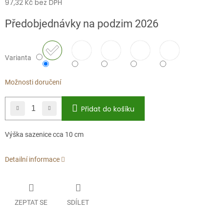
97,32 Kč bez DPH
Měrná
Předobjednávky na podzim 2026
cena:
Varianta
Možnosti doručení
Přidat do košíku
Výška sazenice cca 10 cm
Detailní informace
ZEPTAT SE
SDÍLET