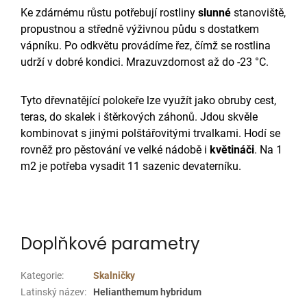
Ke zdárnému růstu potřebují rostliny
slunné
stanoviště,
propustnou a středně výživnou půdu s dostatkem
vápníku. Po odkvětu provádíme řez, čímž se rostlina
udrží v dobré kondici. Mrazuvzdornost až do -23 °C.
Tyto dřevnatějící polokeře lze využít jako obruby cest,
teras, do skalek i štěrkových záhonů. Jdou skvěle
kombinovat s jinými polštářovitými trvalkami. Hodí se
rovněž pro pěstování ve velké nádobě i
květináči
. Na 1
m2 je potřeba vysadit 11 sazenic devaterníku.
Doplňkové parametry
Kategorie
:
Skalničky
Latinský název
:
Helianthemum hybridum