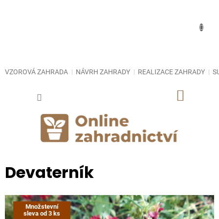
Přejít
na
obsah
VZOROVÁ ZAHRADA
NÁVRH ZAHRADY
REALIZACE ZAHRADY
S
NÁKUP
KOŠÍK
Devaterník
Množstevní
sleva od 3 ks