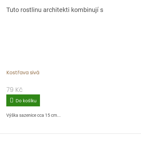
Kostřava sivá
79 Kč
Do košíku
Výška sazenice cca 15 cm...
Z