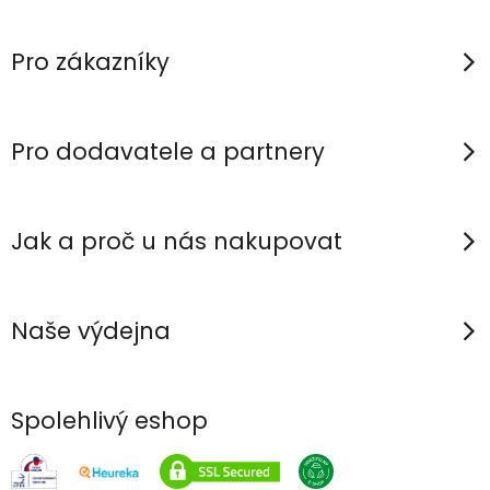
á
p
Pro zákazníky
a
t
í
Pro dodavatele a partnery
Jak a proč u nás nakupovat
Naše výdejna
Spolehlivý eshop