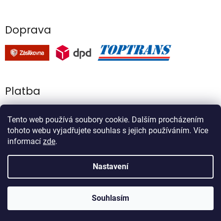
Doprava
Platba
Tento web používá soubory cookie. Dalším procházením
tohoto webu vyjadřujete souhlas s jejich používáním. Více
informací
zde
.
Vytvořil Shoptet
Nastavení
Copyright 2026
Onlinezahradnictvi.cz
. Všechna práva
Souhlasím
vyhrazena.
Upravit nastavení cookies
U nás jen otužilé české sazenice, žádné choulostivé holandské
skleníkovky 🇨🇿