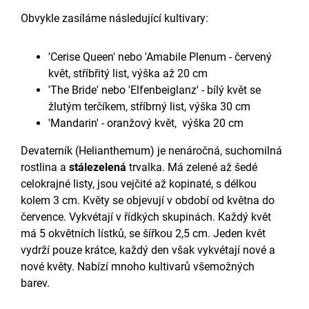
Obvykle zasíláme následující kultivary:
'Cerise Queen' nebo 'Amabile Plenum - červený
květ, stříbřitý list, výška až 20 cm
'The Bride' nebo 'Elfenbeiglanz' - bílý květ se
žlutým terčíkem, stříbrný list, výška 30 cm
'Mandarin' - oranžový květ, výška 20 cm
Devaterník (Helianthemum) je nenáročná, suchomilná
rostlina a
stálezelená
trvalka. Má zelené až šedé
celokrajné listy, jsou vejčité až kopinaté, s délkou
kolem 3 cm. Květy se objevují v období od května do
července. Vykvétají v řídkých skupinách. Každý květ
má 5 okvětních lístků, se šířkou 2,5 cm. Jeden květ
vydrží pouze krátce, každý den však vykvétají nové a
nové květy. Nabízí mnoho kultivarů všemožných
barev.