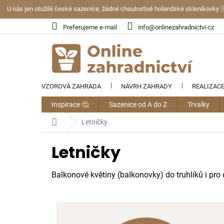
Přejít
U nás jen otužilé české sazenice, žádné choulostivé holandské skleníkovky 
na
obsah
Preferujeme e-mail
info@onlinezahradnictvi.cz
VZOROVÁ ZAHRADA
NÁVRH ZAHRADY
REALIZAC
Inspirace 🤔
Sazenice od A do Z
Trvalky
Domů
Letničky
Letničky
Balkonové květiny (balkonovky) do truhlíků i pro
V
ý