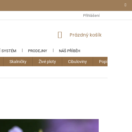
Přihlášení
NÁKUPNÍ
Prázdný košík
KOŠÍK
Í SYSTÉM
PRODEJNY
NÁŠ PŘÍBĚH
Skalničky
Živé ploty
Cibuloviny
Popínavky