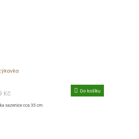
týkavka
Do košíku
9 Kč
ka sazenice cca 35 cm