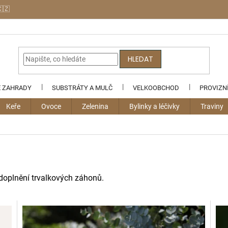
🇨🇿
HLEDAT
E ZAHRADY
SUBSTRÁTY A MULČ
VELKOOBCHOD
PROVIZN
Keře
Ovoce
Zelenina
Bylinky a léčivky
Traviny
 doplnění trvalkových záhonů.