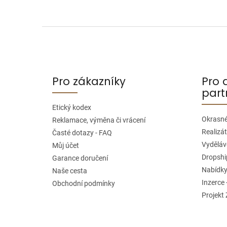
Z
á
p
a
Pro zákazníky
Pro 
t
part
í
Etický kodex
Okrasné
Reklamace, výměna či vrácení
Realizát
Časté dotazy - FAQ
Vyděláve
Můj účet
Dropshi
Garance doručení
Nabídky
Naše cesta
Inzerce 
Obchodní podmínky
Projekt