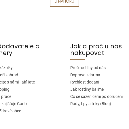
v
r
NAHORU
l
á
n
á
k
d
o
a
v
c
á
í
dodavatele a
Jak a proč u nás
n
nery
nakupovat
p
í
r
v
 školky
Proč rostliny od nás
k
oři zahrad
Doprava zdarma
y
jte s námi - affiliate
Rychlost dodání
v
pping
Jak rostliny balíme
 práce
ý
Co se sazenicemi po doručení
- zajišťuje Garlo
Rady, tipy a triky (Blog)
p
 Zdravé obce
i
s
u