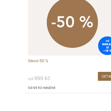
p
i
s
p
r
o
od
999 
d
až
–16 
u
Sleva 50 %
k
t
DETAI
ů
999 Kč
od
Od 69 Kč měsíčně