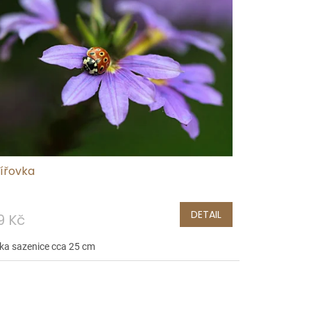
jířovka
DETAIL
9 Kč
ka sazenice cca 25 cm