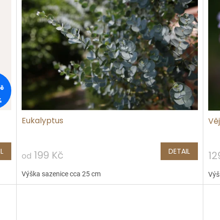
Kč
%
Eukalyptus
Vě
L
DETAIL
199 Kč
12
od
Výška sazenice cca 25 cm
Výš