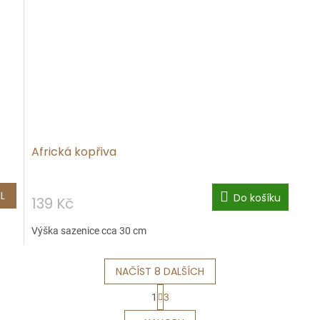
Africká kopřiva
L
Do košíku
139 Kč
Výška sazenice cca 30 cm
NAČÍST 8 DALŠÍCH
S
1
3
O
t