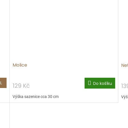
Molice
Ne
L
Do košíku
129 Kč
13
Výška sazenice cca 30 cm
Výš