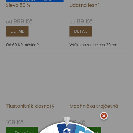
Sleva 50 %
Udatna lesní
999 Kč
89 Kč
od
od
DETAIL
DETAIL
Od 69 Kč měsíčně
Výška sazenice cca 20 cm
Tlustonitník klasnatý
Mochnička trojčetná
109 Kč
99 Kč
Do košíku
Do košíku