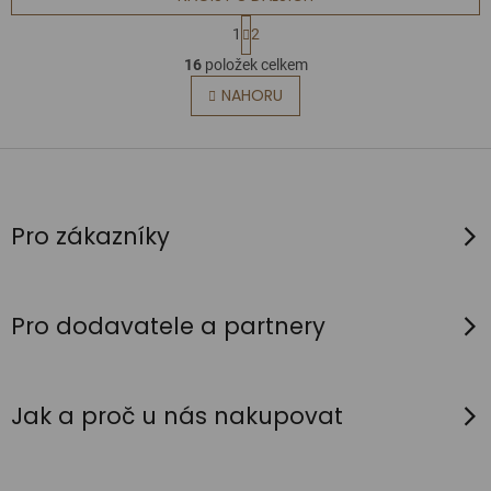
S
1
2
t
O
16
položek celkem
r
v
NAHORU
á
l
n
á
k
Z
d
o
á
a
v
p
c
á
Pro zákazníky
n
í
a
í
p
t
r
í
Pro dodavatele a partnery
v
k
y
Jak a proč u nás nakupovat
v
ý
p