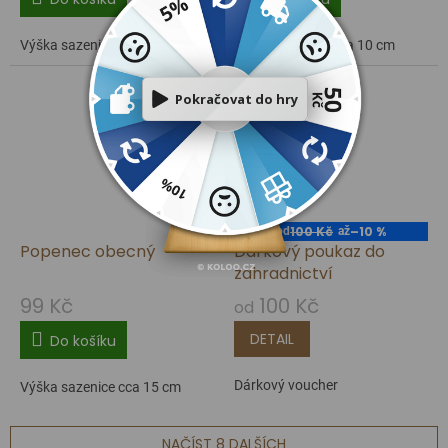
Výška sazenice cca 10 cm
Výška sazenice cca 10 cm
100 Kč
–10 %
od
až
Popenec obecný
Dárkový poukaz do
zahradnictví
99 Kč
100 Kč
od
DETAIL
Do košíku
Dárkový voucher
Výška sazenice cca 15 cm
NAČÍST 8 DALŠÍCH