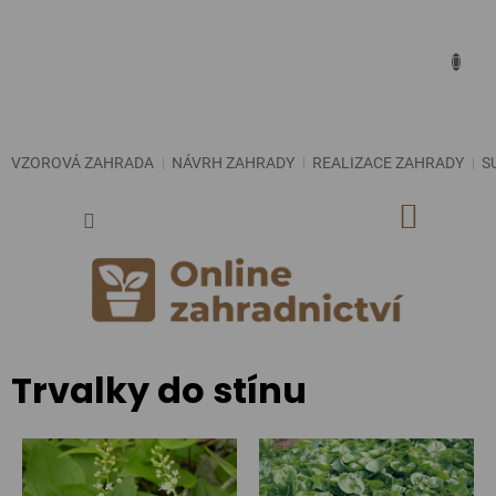
Přejít
na
obsah
VZOROVÁ ZAHRADA
NÁVRH ZAHRADY
REALIZACE ZAHRADY
S
NÁKUP
KOŠÍK
Trvalky do stínu
V
ý