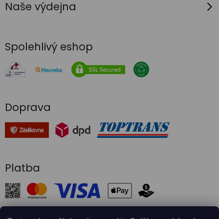
Naše výdejna
i
s
u
Spolehlivý eshop
Doprava
Platba