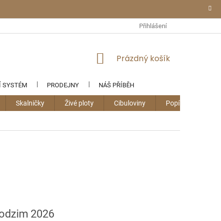
Přihlášení
NÁKUPNÍ
Prázdný košík
KOŠÍK
Í SYSTÉM
PRODEJNY
NÁŠ PŘÍBĚH
Skalničky
Živé ploty
Cibuloviny
Popínavky
podzim 2026