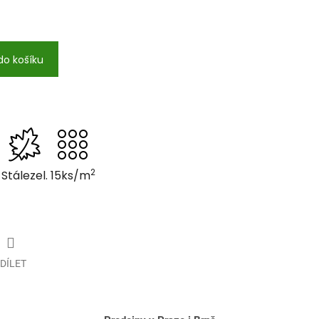
do košíku
2
Stálezel.
15ks/m
DÍLET