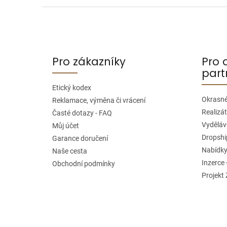
Z
á
p
a
Pro zákazníky
Pro 
t
part
í
Etický kodex
Okrasné
Reklamace, výměna či vrácení
Realizát
Časté dotazy - FAQ
Vyděláve
Můj účet
Dropshi
Garance doručení
Nabídky
Naše cesta
Inzerce 
Obchodní podmínky
Projekt