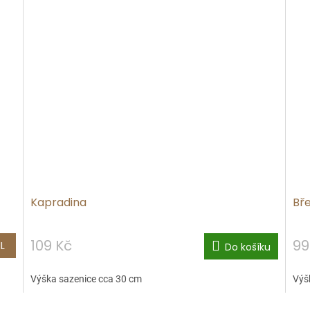
Kapradina
Bř
109 Kč
99
L
Do košíku
Výška sazenice cca 30 cm
Výš