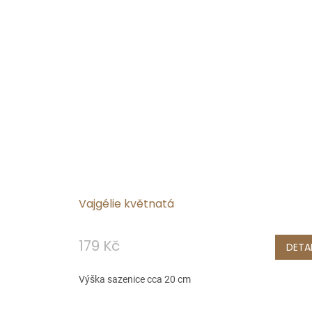
Vajgélie květnatá
179 Kč
DETAI
Výška sazenice cca 20 cm