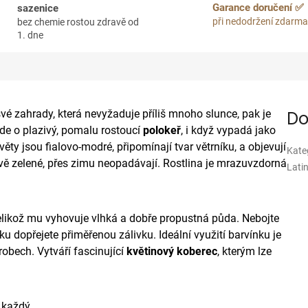
Garance doručení ✅
sazenice
při nedodržení zdarma
bez chemie rostou zdravě od
1. dne
své zahrady, která nevyžaduje příliš mnoho slunce, pak je
Do
de o plazivý, pomalu rostoucí
polokeř
, i když vypadá jako
ěty jsou fialovo-modré, připomínají tvar větrníku, a objevují
Kate
tivě zelené, přes zimu neopadávají. Rostlina je mrazuvzdorná
Lati
jelikož mu vyhovuje vlhká a dobře propustná půda. Nebojte
u dopřejete přiměřenou zálivku. Ideální využití barvínku je
robech. Vytváří fascinující
květinový koberec
, kterým lze
 každý.