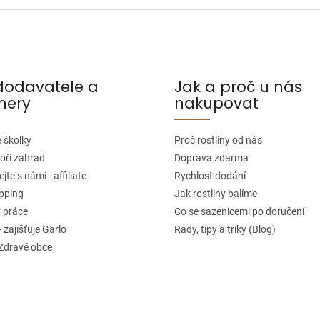
dodavatele a
Jak a proč u nás
nery
nakupovat
 školky
Proč rostliny od nás
oři zahrad
Doprava zdarma
jte s námi - affiliate
Rychlost dodání
pping
Jak rostliny balíme
 práce
Co se sazenicemi po doručení
- zajišťuje Garlo
Rady, tipy a triky (Blog)
 Zdravé obce