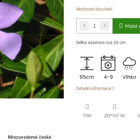
Možnosti doručení
Přidat 
Délka sazenice cca 20 cm
65cm
4-9
Vlhko
Detailní informace
TISK
ZEPTAT SE
S
Mrazuvzdorné české