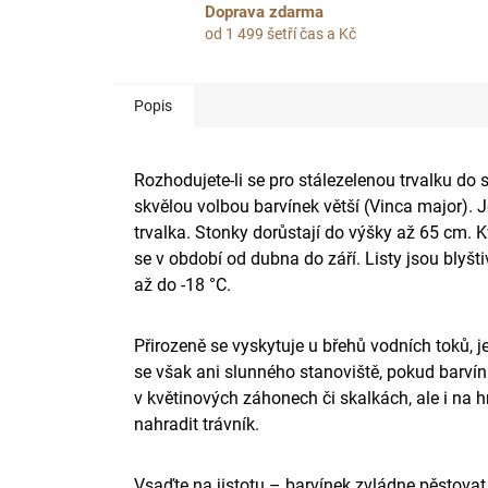
Doprava zdarma
od 1 499 šetří čas a Kč
Popis
Rozhodujete-li se pro stálezelenou trvalku do 
skvělou volbou barvínek větší (Vinca major). J
trvalka. Stonky dorůstají do výšky až 65 cm. Kv
se v období od dubna do září. Listy jsou blyš
až do -18 °C.
Přirozeně se vyskytuje u břehů vodních toků, 
se však ani slunného stanoviště, pokud barvínk
v květinových záhonech či skalkách, ale i na h
nahradit trávník.
Vsaďte na jistotu – barvínek zvládne pěstovat