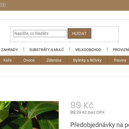
🇨🇿
HLEDAT
E ZAHRADY
SUBSTRÁTY A MULČ
VELKOOBCHOD
PROVIZN
Keře
Ovoce
Zelenina
Bylinky a léčivky
Traviny
99 Kč
88,39 Kč bez DPH
Měrná
Předobjednávky na 
cena: