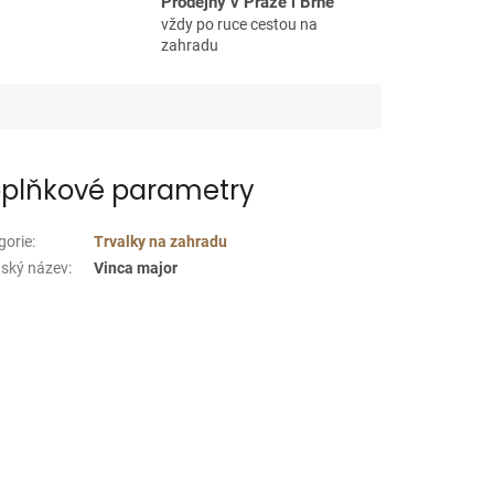
Prodejny v Praze i Brně
vždy po ruce cestou na
zahradu
plňkové parametry
gorie
:
Trvalky na zahradu
nský název
:
Vinca major