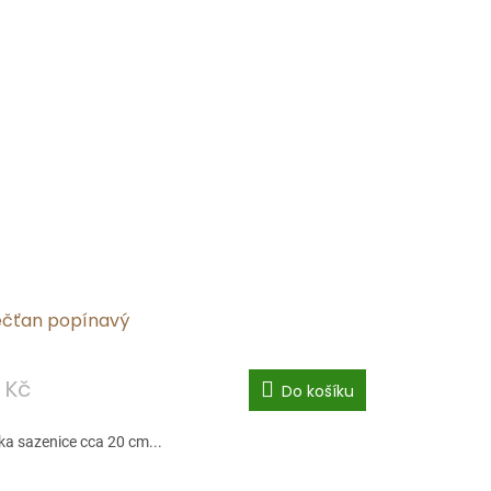
ečťan popínavý
 Kč
Do košíku
ka sazenice cca 20 cm...