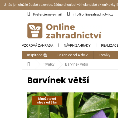
Přejít
U nás jen otužilé české sazenice, žádné choulostivé holandské skleníkovky 
na
obsah
Preferujeme e-mail
info@onlinezahradnictvi.cz
VZOROVÁ ZAHRADA
NÁVRH ZAHRADY
REALIZAC
Inspirace 🤔
Sazenice od A do Z
Trvalky
Domů
Trvalky
Barvínek větší
Barvínek větší
Množstevní
sleva od 3 ks