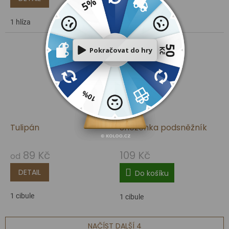
1 hlíza
Dárkový voucher
Tulipán
Sněženka podsněžník
89 Kč
109 Kč
od
DETAIL
Do košíku
1 cibule
1 cibule
NAČÍST DALŠÍ 4