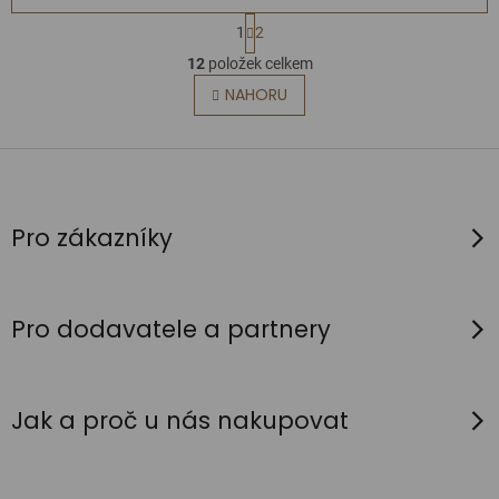
S
1
2
t
O
12
položek celkem
r
v
NAHORU
á
l
n
á
k
Z
d
o
á
a
v
p
c
á
Pro zákazníky
n
í
a
í
p
t
r
í
Pro dodavatele a partnery
v
k
y
Jak a proč u nás nakupovat
v
ý
p