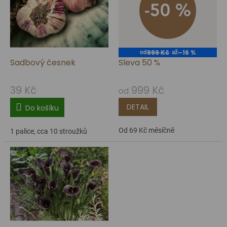
p
i
s
p
999 Kč
–16 %
od
až
Sadbový česnek
Sleva 50 %
r
o
39 Kč
999 Kč
od
d
DETAIL
u
Do košíku
k
Od 69 Kč měsíčně
1 palice, cca 10 stroužků
t
ů