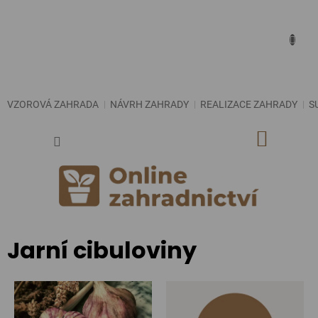
Přejít
na
obsah
VZOROVÁ ZAHRADA
NÁVRH ZAHRADY
REALIZACE ZAHRADY
S
NÁKUP
KOŠÍK
Jarní cibuloviny
V
ý