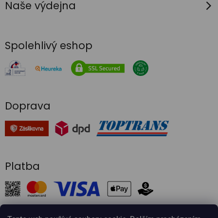
Naše výdejna
i
s
u
Spolehlivý eshop
Doprava
Platba