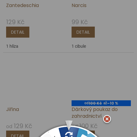
Zantedeschia
Narcis
129 Kč
99 Kč
DETAIL
DETAIL
1 hlíza
1 cibule
100 Kč
–10 %
od
až
Jiřina
Dárkový poukaz do
zahradnictví
129 Kč
100 Kč
od
od
DETAIL
DETAIL