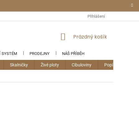
Přihlášení
NÁKUPNÍ
Prázdný košík
KOŠÍK
Í SYSTÉM
PRODEJNY
NÁŠ PŘÍBĚH
Skalničky
Živé ploty
Cibuloviny
Popínavky