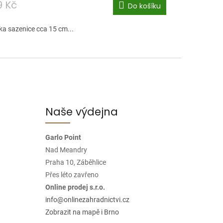
9 Kč
Do košíku
ka sazenice cca 15 cm...
Naše výdejna
Garlo Point
Nad Meandry
Praha 10, Záběhlice
Přes léto zavřeno
Online prodej s.r.o.
info@onlinezahradnictvi.cz
Zobrazit na mapě i Brno