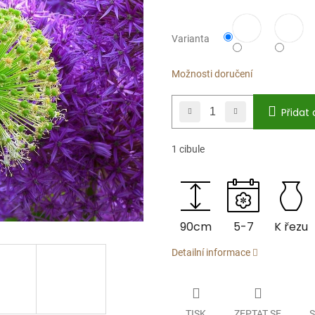
Varianta
Možnosti doručení
Přidat 
1 cibule
90cm
5-7
K řezu
Detailní informace
TISK
ZEPTAT SE
S