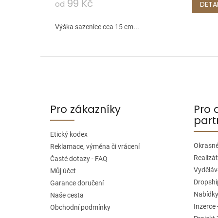
99 Kč
od
DETAI
Výška sazenice cca 15 cm...
Z
á
p
a
Pro zákazníky
Pro 
t
part
í
Etický kodex
Okrasné
Reklamace, výměna či vrácení
Realizát
Časté dotazy - FAQ
Vyděláve
Můj účet
Dropshi
Garance doručení
Nabídky
Naše cesta
Inzerce 
Obchodní podmínky