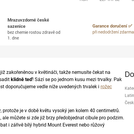
Mrazuvzdorné české
Garance doručení ✅
sazenice
při nedodržení zdarma
bez chemie rostou zdravě od
1. dne
již zakořeněnou v květináči, takže nemusíte čekat na
Do
asadit
klidně teď
! Sází se po jednom kusu mezi trvalky. Pak
st doporučujeme vedle níže uvedených trvalek i
rožec
Kate
Lati
Čes
y
, protože je v době květu vysoký jen kolem 40 centimetrů.
n, ale můžete si zde již brzy předobjednat cibule pro podzim.
at i zářivě bílý hybrid Mount Everest nebo růžový