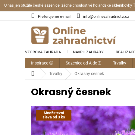
Přejít
U nás jen otužilé české sazenice, žádné choulostivé holandské skleníkovky 
na
obsah
Preferujeme e-mail
info@onlinezahradnictvi.cz
VZOROVÁ ZAHRADA
NÁVRH ZAHRADY
REALIZAC
Inspirace 🤔
Sazenice od A do Z
Trvalky
Domů
Trvalky
Okrasný česnek
Okrasný česnek
Množstevní
sleva od 3 ks