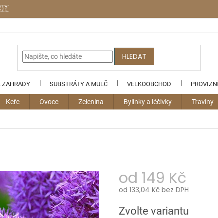
🇨🇿
HLEDAT
E ZAHRADY
SUBSTRÁTY A MULČ
VELKOOBCHOD
PROVIZN
Keře
Ovoce
Zelenina
Bylinky a léčivky
Traviny
od
149 Kč
od
133,04 Kč
bez DPH
Měrná
Zvolte variantu
cena: