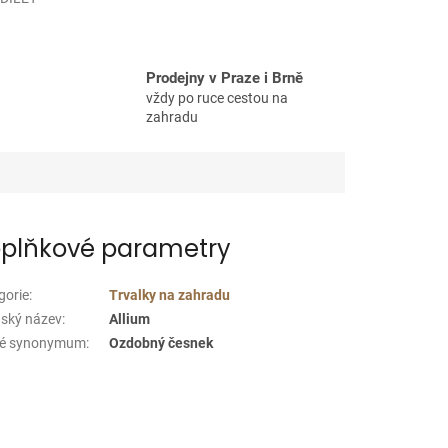
Prodejny v Praze i Brně
vždy po ruce cestou na
zahradu
plňkové parametry
gorie
:
Trvalky na zahradu
nský název
:
Allium
ké synonymum
:
Ozdobný česnek