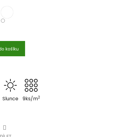
do košíku
2
Slunce
9ks/m
DÍLET