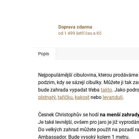
Doprava zdarma
od 1 499 šetří čas a Kč
Popis
Nejpopulárnější cibulovina, kterou prodáváme 
podzim, kdy se sázejí cibulky. Můžete ji tak z
bude zahrada vypadat třeba
takto
.
Jako podro
plstnatý
,
tařičku
,
kakost
nebo
levanduli
.
Česnek Christophův se hodí
na menší zahrad
Je také levnější, ovšem pro jaro je již vyprodá
Do velkých zahrad můžete použít na pozadí rab
Ambassador. Bude vysoký kolem 1 metru.