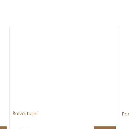
Šalvěj hajní
Po