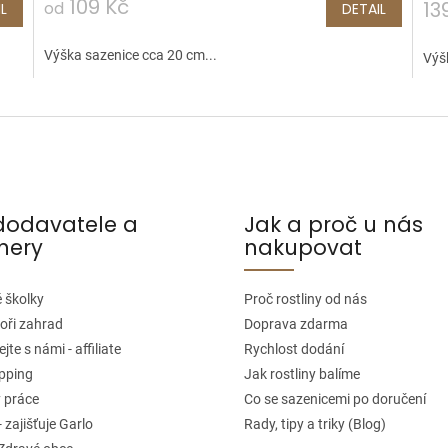
109 Kč
13
od
L
DETAIL
Výška sazenice cca 20 cm...
Výš
dodavatele a
Jak a proč u nás
nery
nakupovat
 školky
Proč rostliny od nás
oři zahrad
Doprava zdarma
jte s námi - affiliate
Rychlost dodání
pping
Jak rostliny balíme
 práce
Co se sazenicemi po doručení
- zajišťuje Garlo
Rady, tipy a triky (Blog)