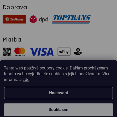
Doprava
Platba
Tento web používá soubory cookie. Dalším procházením
tohoto webu vyjadřujete souhlas s jejich používáním. Více
Vytvořil Shoptet
informací
zde
.
Copyright 2026
Onlinezahradnictvi.cz
. Všechna práva
Nastavení
vyhrazena.
Upravit nastavení cookies
Souhlasím
U nás jen otužilé české sazenice, žádné choulostivé holandské
Odstoupit od smlouvy