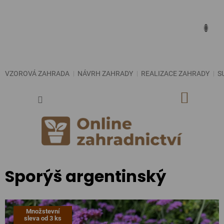
Přejít
na
obsah
VZOROVÁ ZAHRADA
NÁVRH ZAHRADY
REALIZACE ZAHRADY
S
NÁKUP
KOŠÍK
Sporýš argentinský
Množstevní
sleva od 3 ks