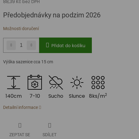
88,39 Kč bez DPH
Měrná
Předobjednávky na podzim 2026
cena:
Možnosti doručení
Přidat do košíku
Výška sazenice cca 15 cm
2
140cm
7-10
Sucho
Slunce
8ks/m
Detailní informace
ZEPTAT SE
SDÍLET