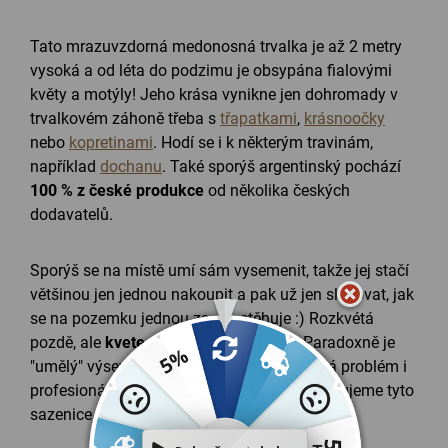
Tato mrazuvzdorná medonosná trvalka je až 2 metry
vysoká a od léta do podzimu je obsypána fialovými
květy a motýly! Jeho krása vynikne jen dohromady v
trvalkovém záhoně třeba s
třapatkami
,
krásnoočky
nebo
kopretinami
. Hodí se i k některým travinám,
například
dochanu
. Také sporýš argentinský pochází
100 % z české produkce
od několika českých
dodavatelů.
Sporýš se na místě umí sám vysemenit, takže jej stačí
většinou jen jednou nakoupit a pak už jen sledovat, jak
se na pozemku jednou za rok stěhuje :) Rozkvétá
pozdě, ale
kvete až do prvních mrazů
. Paradoxně je
"umělý" výsev ze semen velmi složitý a dělá problém i
profesionálním zahradníkům, proto doporučujeme tyto
sazenice.