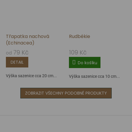
Třapatka nachová
Rudbékie
(Echinacea)
79 Kč
109 Kč
od
DETAIL
Do košíku
Výška sazenice cca 20 cm...
Výška sazenice cca 10 cm...
ZOBRAZIT VŠECHNY PODOBNÉ PRODUKTY
Z
á