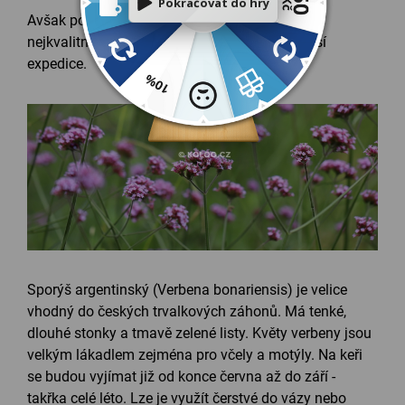
Avšak pozor, je
krátkověký
, proto posíláme jen
nejkvalitnější letošní sazenice za cenu pozdější
expedice.
Sporýš argentinský (Verbena bonariensis) je velice
vhodný do českých trvalkových záhonů. Má tenké,
dlouhé stonky a tmavě zelené listy. Květy verbeny jsou
velkým lákadlem zejména pro včely a motýly. Na keři
se budou vyjímat již od konce června až do září -
takřka celé léto. Lze je využít čerstvé do vázy nebo