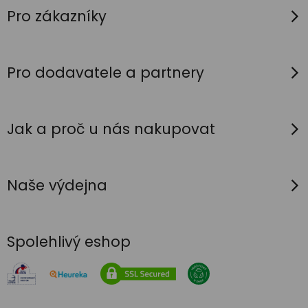
p
Pro zákazníky
a
t
í
Pro dodavatele a partnery
Jak a proč u nás nakupovat
Naše výdejna
Spolehlivý eshop