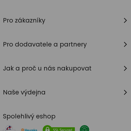
Z
á
p
Pro zákazníky
a
t
í
Pro dodavatele a partnery
Jak a proč u nás nakupovat
Naše výdejna
Spolehlivý eshop