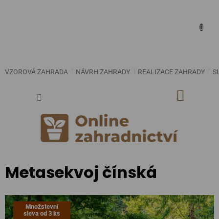
Přejít
na
obsah
VZOROVÁ ZAHRADA
NÁVRH ZAHRADY
REALIZACE ZAHRADY
S
NÁKUP
KOŠÍK
Metasekvoj čínská
Množstevní
sleva od 3 ks