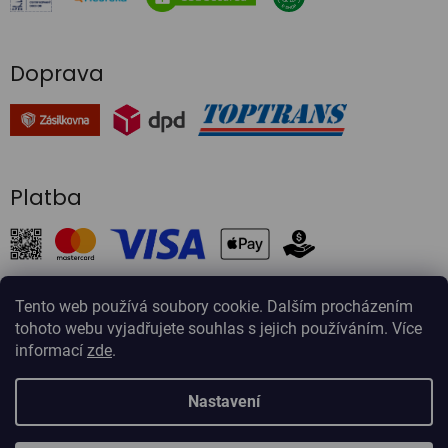
Doprava
Platba
Tento web používá soubory cookie. Dalším procházením
tohoto webu vyjadřujete souhlas s jejich používáním. Více
Vytvořil Shoptet
informací
zde
.
Copyright 2026
Onlinezahradnictvi.cz
. Všechna práva
Nastavení
vyhrazena.
Upravit nastavení cookies