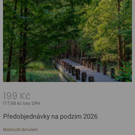
199 Kč
177,68 Kč bez DPH
Měrná
Předobjednávky na podzim 2026
cena:
Možnosti doručení