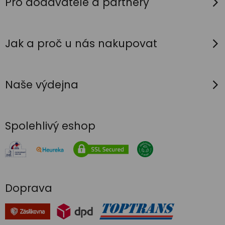
í
Pro dodavatele a partnery
Jak a proč u nás nakupovat
Naše výdejna
Spolehlivý eshop
Doprava