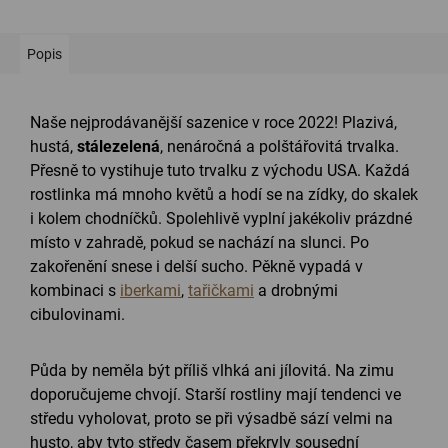
Popis
Naše nejprodávanější sazenice v roce 2022! Plazivá,
hustá,
stálezelená
, nenáročná a polštářovitá trvalka.
Přesně to vystihuje tuto trvalku z východu USA. Každá
rostlinka má mnoho květů a hodí se na zídky, do skalek
i kolem chodníčků. Spolehlivě vyplní jakékoliv prázdné
místo v zahradě, pokud se nachází na slunci. Po
zakořenění snese i delší sucho. Pěkně vypadá v
kombinaci s
iberkami
,
tařičkami
a drobnými
cibulovinami.
Půda by neměla být příliš vlhká ani jílovitá. Na zimu
doporučujeme chvojí. Starší rostliny mají tendenci ve
středu vyholovat, proto se při výsadbě sází velmi na
husto, aby tyto středy časem překryly sousední