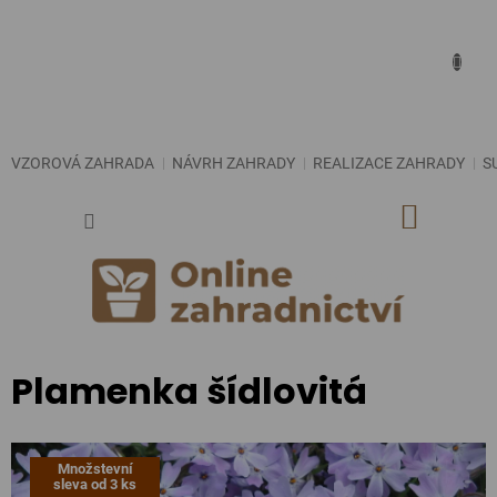
Přejít
na
obsah
VZOROVÁ ZAHRADA
NÁVRH ZAHRADY
REALIZACE ZAHRADY
S
NÁKUP
KOŠÍK
Plamenka šídlovitá
Množstevní
sleva od 3 ks