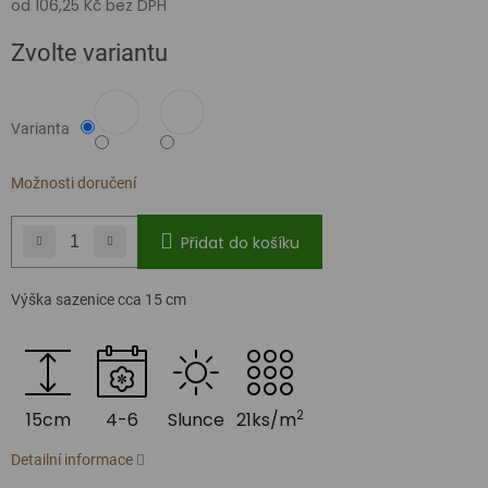
od
106,25 Kč
bez DPH
Měrná
Zvolte variantu
cena:
Varianta
Možnosti doručení
Přidat do košíku
Výška sazenice cca 15 cm
2
15cm
4-6
Slunce
21ks/m
Detailní informace