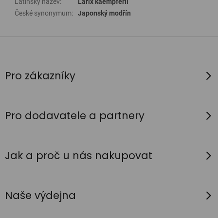
Latinský název
:
Larix kaempferii
České synonymum
:
Japonský modřín
Z
á
p
Pro zákazníky
a
t
í
Pro dodavatele a partnery
Jak a proč u nás nakupovat
Naše výdejna