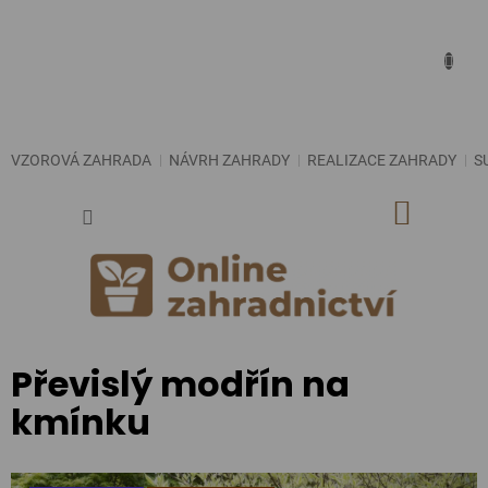
Přejít
na
obsah
VZOROVÁ ZAHRADA
NÁVRH ZAHRADY
REALIZACE ZAHRADY
S
NÁKUP
KOŠÍK
Převislý modřín na
kmínku