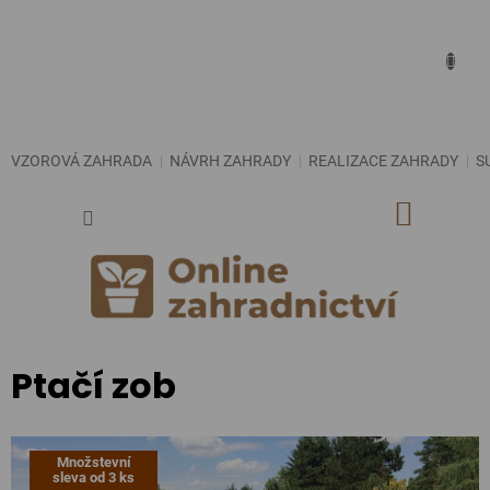
Přejít
na
obsah
VZOROVÁ ZAHRADA
NÁVRH ZAHRADY
REALIZACE ZAHRADY
S
NÁKUP
KOŠÍK
Ptačí zob
Množstevní
sleva od 3 ks