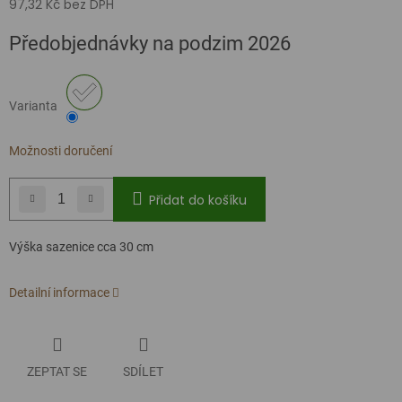
97,32 Kč bez DPH
Měrná
Předobjednávky na podzim 2026
cena:
Varianta
Možnosti doručení
Přidat do košíku
Výška sazenice cca 30 cm
Detailní informace
ZEPTAT SE
SDÍLET