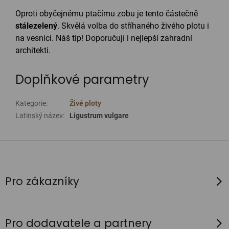
Oproti obyčejnému ptačímu zobu je tento částečně
stálezelený
. Skvělá volba do stříhaného živého plotu i
na vesnici. Náš tip! Doporučují i nejlepší zahradní
architekti.
Doplňkové parametry
Kategorie
:
Živé ploty
Latinský název
:
Ligustrum vulgare
Z
á
p
Pro zákazníky
a
t
í
Pro dodavatele a partnery