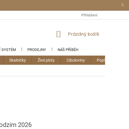
Přihlášení
NÁKUPNÍ
Prázdný košík
KOŠÍK
Í SYSTÉM
PRODEJNY
NÁŠ PŘÍBĚH
Skalničky
Živé ploty
Cibuloviny
Popínavky
podzim 2026