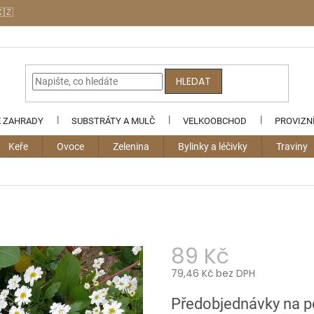
🇨🇿
HLEDAT
E ZAHRADY
SUBSTRÁTY A MULČ
VELKOOBCHOD
PROVIZN
Keře
Ovoce
Zelenina
Bylinky a léčivky
Traviny
89 Kč
79,46 Kč bez DPH
Měrná
Předobjednávky na 
cena: