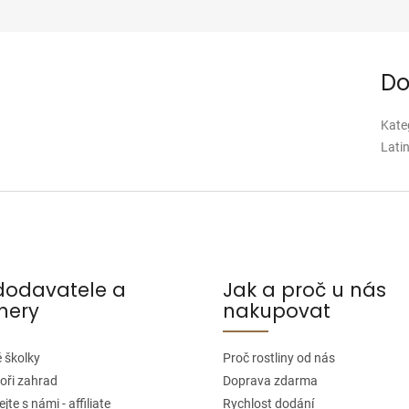
Do
Kate
Lati
dodavatele a
Jak a proč u nás
nery
nakupovat
 školky
Proč rostliny od nás
oři zahrad
Doprava zdarma
jte s námi - affiliate
Rychlost dodání