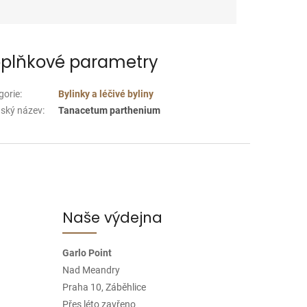
plňkové parametry
gorie
:
Bylinky a léčivé byliny
nský název
:
Tanacetum parthenium
Naše výdejna
Garlo Point
Nad Meandry
Praha 10, Záběhlice
Přes léto zavřeno