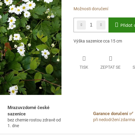
Možnosti doručení
Přidat 
Výška sazenice cca 15 cm
TISK
ZEPTAT SE
S
Mrazuvzdorné české
Garance doručení ✅
sazenice
při nedodržení zdarma
bez chemie rostou zdravě od
1. dne