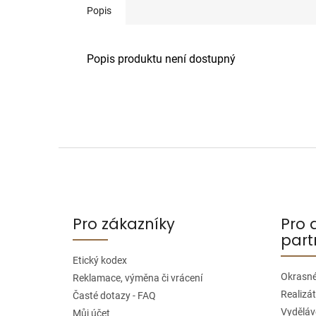
Popis
Popis produktu není dostupný
Z
á
p
a
Pro zákazníky
Pro 
t
part
í
Etický kodex
Okrasné
Reklamace, výměna či vrácení
Realizát
Časté dotazy - FAQ
Vyděláve
Můj účet