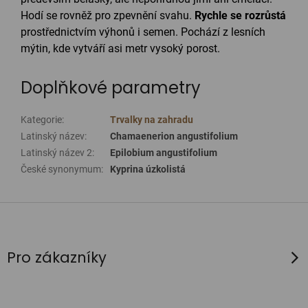
Hodí se rovněž pro zpevnění svahu.
Rychle se rozrůstá
prostřednictvím výhonů i semen. Pochází z lesních
mýtin, kde vytváří asi metr vysoký porost.
Doplňkové parametry
Kategorie
:
Trvalky na zahradu
Latinský název
:
Chamaenerion angustifolium
Latinský název 2
:
Epilobium angustifolium
České synonymum
:
Kyprina úzkolistá
Z
á
p
Pro zákazníky
a
t