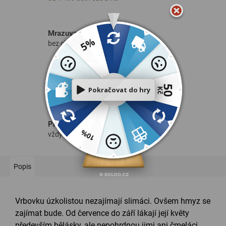
Mrazuvzdorné české sazenice
bez chemie rostou zdravě od 1. dne
Garance doručení ✅
při nedodržení zdarma
Prodejny v Praze i Brně
vždy po ruce cestou na zahradu
Popis
Vrbovku úzkolistou nezajímají slimáci. Ovšem hmyz se
zajímat bude. Od července do září lákají její květy
především bělásky, ale nepohrdnou jimi ani čmeláci.