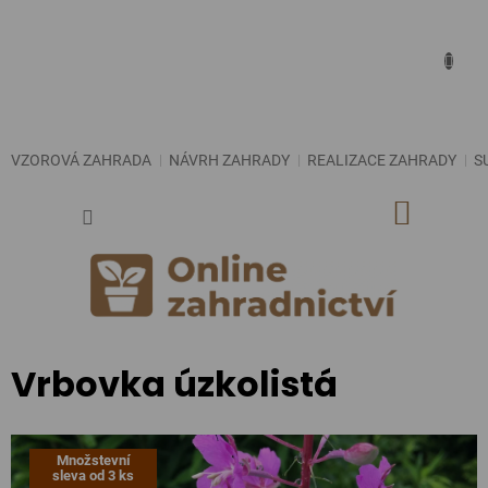
Přejít
na
obsah
VZOROVÁ ZAHRADA
NÁVRH ZAHRADY
REALIZACE ZAHRADY
S
NÁKUP
KOŠÍK
Vrbovka úzkolistá
Množstevní
sleva od 3 ks