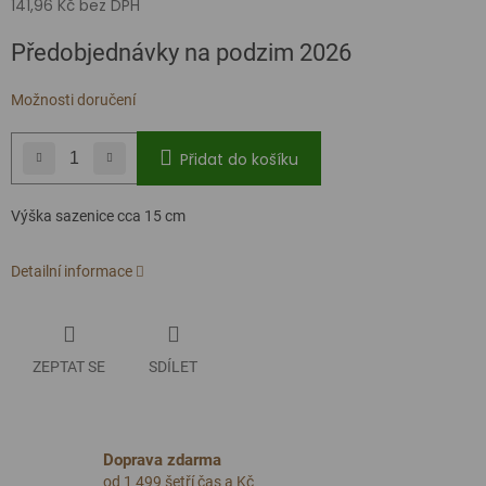
141,96 Kč bez DPH
Měrná
Předobjednávky na podzim 2026
cena:
Možnosti doručení
Přidat do košíku
Výška sazenice cca 15 cm
Detailní informace
ZEPTAT SE
SDÍLET
Doprava zdarma
od 1 499 šetří čas a Kč