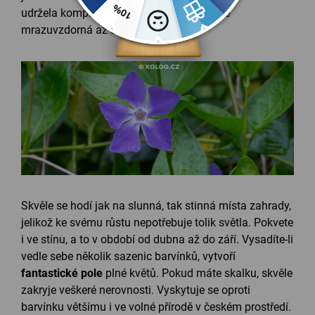
udržela kompaktní vzhled. Rostlina je plně
mrazuvzdorná až do -23 °C.
Skvěle se hodí jak na slunná, tak stinná místa zahrady,
jelikož ke svému růstu nepotřebuje tolik světla. Pokvete
i ve stínu, a to v období od dubna až do září. Vysadíte-li
vedle sebe několik sazenic barvínků, vytvoří
fantastické pole
plné květů. Pokud máte skalku, skvěle
zakryje veškeré nerovnosti. Vyskytuje se oproti
barvínku většímu i ve volné přírodě v českém prostředí.