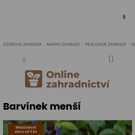
Přejít
na
obsah
VZOROVÁ ZAHRADA
NÁVRH ZAHRADY
REALIZACE ZAHRADY
S
NÁKUP
KOŠÍK
Barvínek menší
Množstevní
sleva od 3 ks