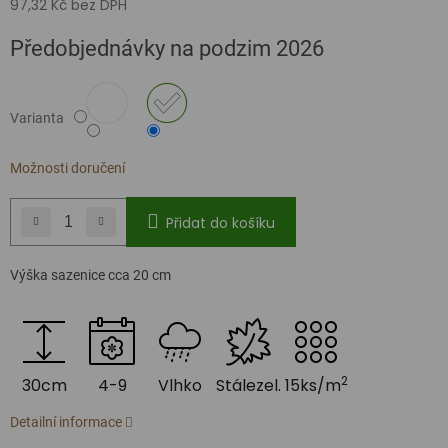
97,32 Kč bez DPH
Měrná
Předobjednávky na podzim 2026
cena:
Varianta
Možnosti doručení
Přidat do košíku
Výška sazenice cca 20 cm
2
30cm
4-9
Vlhko
Stálezel.
15ks/m
Detailní informace