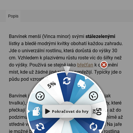
Popis
Barvínek menší (Vinca minor) svými
stálezelenými
lístky a bledě modrými kvítky obohatí každou zahradu.
Jde o univerzální rostlinu, která dorůstá do výšky 30
cm. Vzhledem k plazivému růstu roste víc do šířky než
do výšky. Používá se stejně jako
břečťan
k ozelenění
míst, kde už žádné jiné rostliny nepřežijí. Typicky jde o
půdu pod vzrostlými stromy.
Barvínek je
spolehlivý polokeř
(i když vypadá jak
trvalka), plazivý, pomalu rostoucí s lesklými listy, které
přečkají i tužší zimu. Lze ho vysadit časně zjara až do
podzimu. Není náročný na pěstovaní. Postačí mírně až
středně vlhké prostředí v běžné zahradní půdě. Na jaře
je možné barvínek ostříhat dle potřeby, aby si rostlina