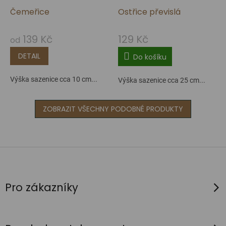
Čemeřice
Ostřice převislá
139 Kč
129 Kč
od
DETAIL
Do košíku
Výška sazenice cca 10 cm...
Výška sazenice cca 25 cm...
ZOBRAZIT VŠECHNY PODOBNÉ PRODUKTY
Z
á
p
Pro zákazníky
a
t