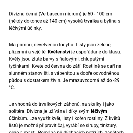
Divizna černá (Verbascum nigrum) je 60 - 100 cm
(někdy dokonce až 140 cm) vysoká
trvalka
a bylina s
léčivými účinky.
Má přímou, nevětvenou lodyhu. Listy jsou zelené,
přízemní a vejčité.
Květenství
je uspořádané do klasu.
Květy jsou žluté barvy s fialovými, chlupatými
tyčinkami. Kvete od června do září. Rostlině se daří na
slunném stanovišti, s vápenitou a dobře odvodněnou
půdou s dostatkem živin. Je mrazuvzdorná až do -29
°C.
Je vhodná do trvalkových záhonů, na skalky i jako
solitéra. Divizna je užívána i díky svým
léčivým
účinkům. Lze využít květ, listy i kořen rostliny. Z květů i
listů je možné připravit čaj, vyrábí se sirupy, tinktury,
oleje a masti. Pomáhá při dýchacích potížích, zánětech