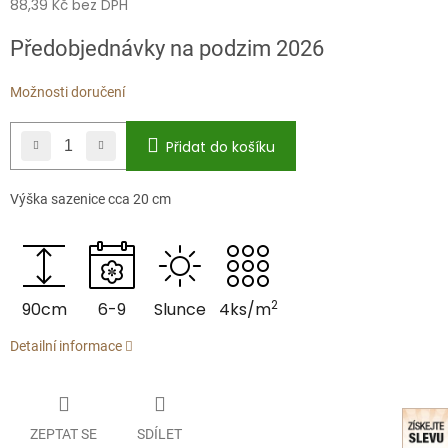
88,39 Kč bez DPH
Měrná
Předobjednávky na podzim 2026
cena:
Možnosti doručení
Přidat do košíku
Výška sazenice cca 20 cm
2
90cm
6-9
Slunce
4ks/m
Detailní informace
ZEPTAT SE
SDÍLET