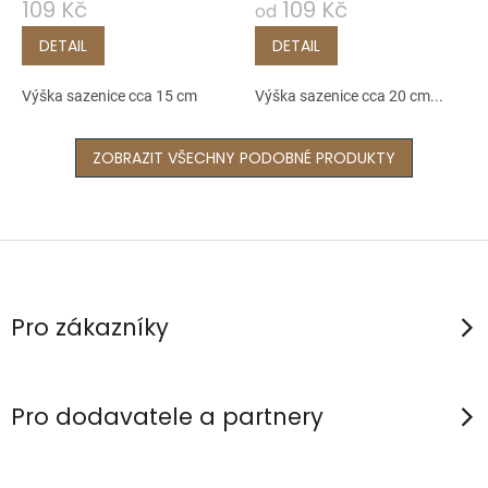
109 Kč
109 Kč
od
DETAIL
DETAIL
Výška sazenice cca 15 cm
Výška sazenice cca 20 cm...
ZOBRAZIT VŠECHNY PODOBNÉ PRODUKTY
Z
á
p
Pro zákazníky
a
t
í
Pro dodavatele a partnery