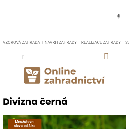
Přejít
na
obsah
VZOROVÁ ZAHRADA
NÁVRH ZAHRADY
REALIZACE ZAHRADY
S
NÁKUP
KOŠÍK
Divizna černá
Množstevní
sleva od 3 ks