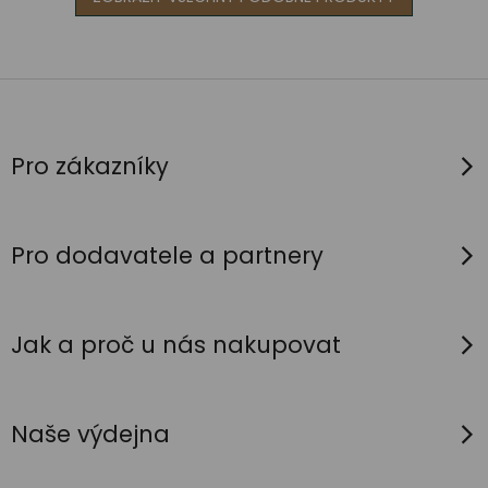
Z
á
p
Pro zákazníky
a
t
í
Pro dodavatele a partnery
Jak a proč u nás nakupovat
Naše výdejna