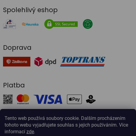
Spolehlivý eshop
Doprava
Platba
Tento web používá soubory cookie. Dalším procházením
tohoto webu vyjadřujete souhlas s jejich používáním. Více
Vytvořil Shoptet
informací
zde
.