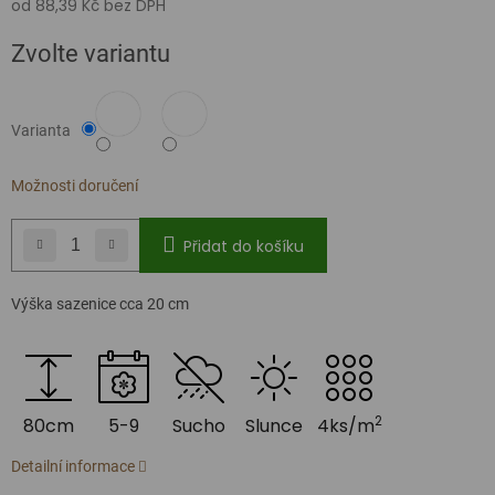
od
88,39 Kč
bez DPH
Měrná
Zvolte variantu
cena:
Varianta
Možnosti doručení
Přidat do košíku
Výška sazenice cca 20 cm
2
80cm
5-9
Sucho
Slunce
4ks/m
Detailní informace