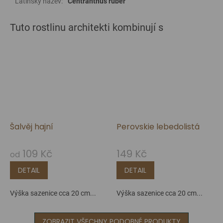
Latinský název
:
Centranthus ruber
Šalvěj hajní
Perovskie lebedolistá
109 Kč
149 Kč
od
DETAIL
DETAIL
Výška sazenice cca 20 cm...
Výška sazenice cca 20 cm...
ZOBRAZIT VŠECHNY PODOBNÉ PRODUKTY