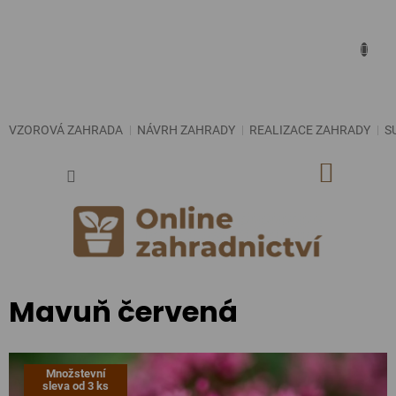
Přejít
na
obsah
VZOROVÁ ZAHRADA
NÁVRH ZAHRADY
REALIZACE ZAHRADY
S
NÁKUP
KOŠÍK
Mavuň červená
Množstevní
sleva od 3 ks