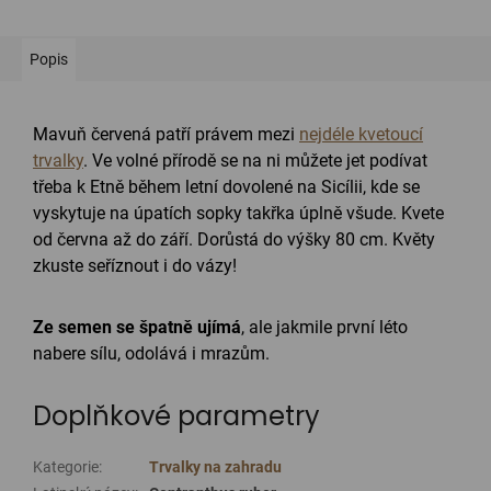
Popis
Mavuň červená patří právem mezi
nejdéle kvetoucí
trvalky
. Ve volné přírodě se na ni můžete jet podívat
třeba k Etně během letní dovolené na Sicílii, kde se
vyskytuje na úpatích sopky takřka úplně všude. Kvete
od června až do září. Dorůstá do výšky 80 cm. Květy
zkuste seříznout i do vázy!
Ze semen se špatně ujímá
, ale jakmile první léto
nabere sílu, odolává i mrazům.
Doplňkové parametry
Kategorie
:
Trvalky na zahradu